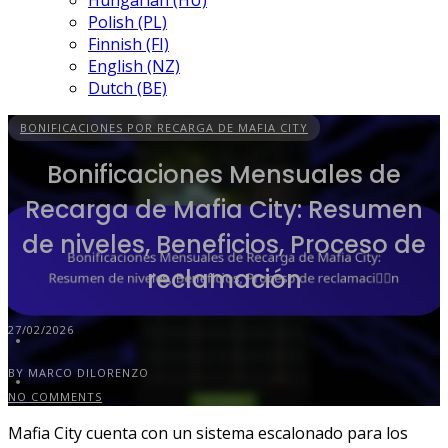
Hungarian (HU)
Polish (PL)
Finnish (FI)
English (NZ)
Dutch (BE)
BONIFICACIONES POR RECARGA DE MAFIA CITY
Bonificaciones Mensuales de
Recarga de Mafia City: Resumen
de niveles, Beneficios, Proceso de
reclamación
27/02/2026
BY MARCO DILORENZO
NO COMMENTS
Mafia City cuenta con un sistema escalonado para los