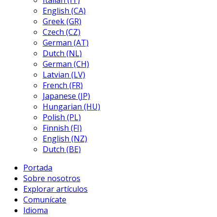
Italian (IT)
English (CA)
Greek (GR)
Czech (CZ)
German (AT)
Dutch (NL)
German (CH)
Latvian (LV)
French (FR)
Japanese (JP)
Hungarian (HU)
Polish (PL)
Finnish (FI)
English (NZ)
Dutch (BE)
Portada
Sobre nosotros
Explorar artículos
Comunícate
Idioma