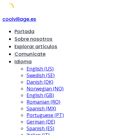
Skip
coolvillage.es
to
Portada
content
Sobre nosotros
Explorar artículos
Comunícate
Idioma
English (US)
Swedish (SE)
Danish (DK)
Norwegian (NO)
English (GB)
Romanian (RO)
Spanish (MX)
Portuguese (PT)
German (DE)
Spanish (ES)