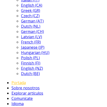
Italian (IT)
English (CA)
Greek (GR)
Czech (CZ)
German (AT)
Dutch (NL)
German (CH)
Latvian (LV)
French (FR)
Japanese (JP)
Hungarian (HU)
Polish (PL)
Finnish (FI)
English (NZ)
Dutch (BE)
Portada
Sobre nosotros
Explorar artículos
Comunícate
Idioma