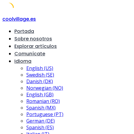
Skip
coolvillage.es
to
Portada
content
Sobre nosotros
Explorar artículos
Comunícate
Idioma
English (US)
Swedish (SE)
Danish (DK)
Norwegian (NO)
English (GB)
Romanian (RO)
Spanish (MX)
Portuguese (PT)
German (DE)
Spanish (ES)