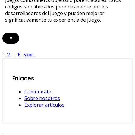
códigos son liberados periódicamente por los
desarrolladores del juego y pueden mejorar
significativamente tu experiencia de juego.
▾
Posts
1
2
…
5
Next
pagination
Enlaces
Comunícate
Sobre nosotros
Explorar artículos