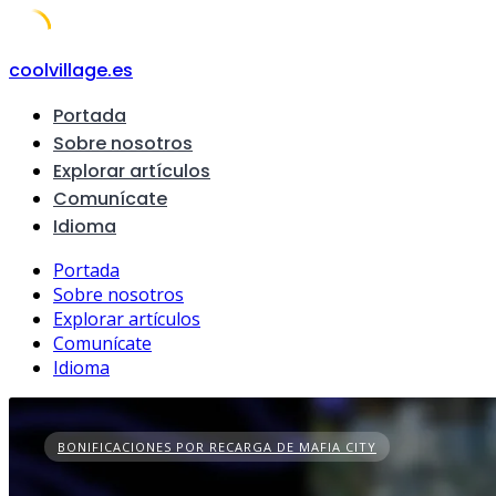
Skip
coolvillage.es
to
Portada
content
Sobre nosotros
Explorar artículos
Comunícate
Idioma
Portada
Sobre nosotros
Explorar artículos
Comunícate
Idioma
BONIFICACIONES POR RECARGA DE MAFIA CITY