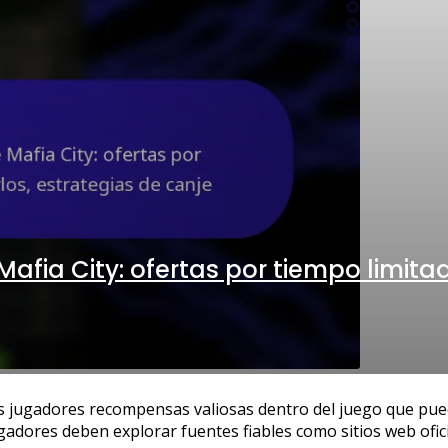
Mafia City: ofertas por tiempo limita
los jugadores recompensas valiosas dentro del juego que pue
gadores deben explorar fuentes fiables como sitios web ofic