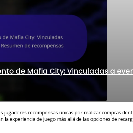
ento de Mafia City: Vinculadas a eve
los jugadores recompensas únicas por realizar compras dent
n la experiencia de juego más allá de las opciones de recar