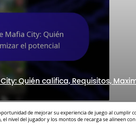
ity: Quién califica, Requisitos, Maxim
portunidad de mejorar su experiencia de juego al cumplir con c
l nivel del jugador y los montos de recarga se alineen con l