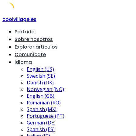
Skip
coolvillage.es
to
Portada
content
Sobre nosotros
Explorar artículos
Comunícate
Idioma
English (US)
Swedish (SE)
Danish (DK)
Norwegian (NO)
English (GB)
Romanian (RO)
Spanish (MX)
Portuguese (PT)
German (DE)
Spanish (ES)