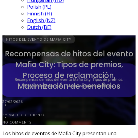
Hungarian (HU)
Polish (PL)
Finnish (FI)
English (NZ)
Dutch (BE)
HITOS DEL EVENTO DE MAFIA CITY
Recompensas de hitos del evento
Mafia City: Tipos de premios,
Proceso de reclamación,
Maximización de beneficios
27/02/2026
BY MARCO DILORENZO
NO COMMENTS
Los hitos de eventos de Mafia City presentan una