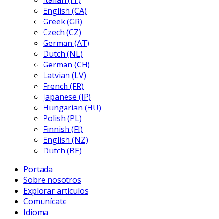
Italian (IT)
English (CA)
Greek (GR)
Czech (CZ)
German (AT)
Dutch (NL)
German (CH)
Latvian (LV)
French (FR)
Japanese (JP)
Hungarian (HU)
Polish (PL)
Finnish (FI)
English (NZ)
Dutch (BE)
Portada
Sobre nosotros
Explorar artículos
Comunícate
Idioma